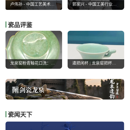
陈阿金 - 中国工艺美术大师
沈新培 - 中国工艺美术大师
郭家兴 - 中国工美行业艺术大师
瓷品评鉴
龙泉窑粉青釉花口洗：翠色凝千载，宋明龙泉青瓷的匠心文脉
遣把闲杯 | 龙泉窑把杯造型又一种
瓷闻天下