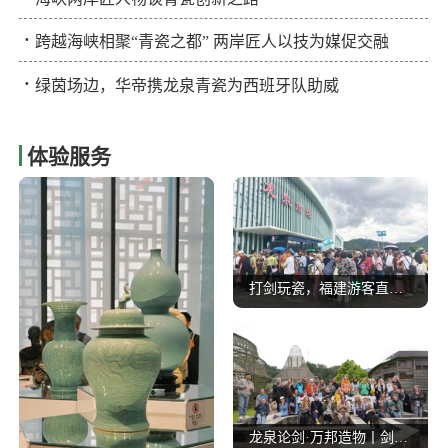
·
跨越海峡相聚“青瓷之都” 两岸匠人以技为媒促交融
·
绿茵场边，华帝携龙泉青瓷为西班牙队助威
体验服务
打剑玩瓷，福建游客直呼 “下次还来！”
龙泉论剑·万邦造物丨剑瓷IP破圈出海！东西方艺术在龙泉深情相拥