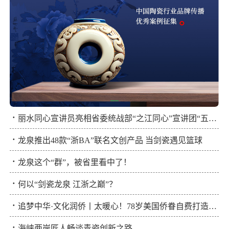
·
丽水同心宣讲员亮相省委统战部“之江同心”宣讲团“五进三走”活动
·
龙泉推出48款“浙BA”联名文创产品 当剑瓷遇见篮球
·
龙泉这个“群”，被省里看中了！
·
何以“剑瓷龙泉 江浙之巅”？
·
追梦中华·文化润侨丨太暖心！78岁美国侨眷自费打造青瓷云展厅
·
海峡两岸匠人畅谈青瓷创新之路