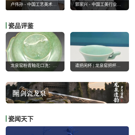
卢伟孙 - 中国工艺美术大师
陈阿金 - 中国工艺美术大师
郭家兴 - 中国工美行业艺术大师
瓷品评鉴
龙泉窑粉青釉花口洗：翠色凝千载，宋明龙泉青瓷的匠心文脉
遣把闲杯 | 龙泉窑把杯造型又一种
瓷闻天下