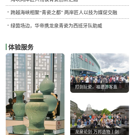
·
跨越海峡相聚“青瓷之都” 两岸匠人以技为媒促交融
·
绿茵场边，华帝携龙泉青瓷为西班牙队助威
体验服务
打剑玩瓷，福建游客直呼 “下次还来！”
龙泉论剑·万邦造物丨剑瓷IP破圈出海！东西方艺术在龙泉深情相拥