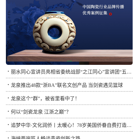
·
丽水同心宣讲员亮相省委统战部“之江同心”宣讲团“五进三走”活动
·
龙泉推出48款“浙BA”联名文创产品 当剑瓷遇见篮球
·
龙泉这个“群”，被省里看中了！
·
何以“剑瓷龙泉 江浙之巅”？
·
追梦中华·文化润侨丨太暖心！78岁美国侨眷自费打造青瓷云展厅
·
海峡两岸匠人畅谈青瓷创新之路